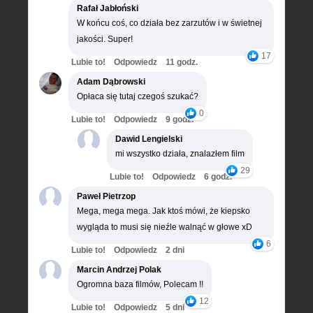
Rafał Jabłoński
W końcu coś, co działa bez zarzutów i w świetnej
jakości. Super!
17
Lubie to!
Odpowiedz
11 godz.
Adam Dąbrowski
Opłaca się tutaj czegoś szukać?
0
Lubie to!
Odpowiedz
9 godz.
Dawid Lengielski
mi wszystko działa, znalazłem film
29
Lubie to!
Odpowiedz
6 godz.
Paweł Pietrzop
Mega, mega mega. Jak ktoś mówi, że kiepsko
wygląda to musi się nieźle walnąć w głowe xD
6
Lubie to!
Odpowiedz
2 dni
Marcin Andrzej Polak
Ogromna baza filmów, Polecam !!
12
Lubie to!
Odpowiedz
5 dni