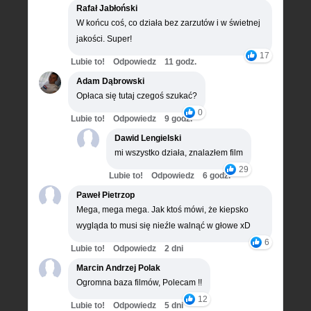
Rafał Jabłoński
W końcu coś, co działa bez zarzutów i w świetnej
jakości. Super!
17
Lubie to!
Odpowiedz
11 godz.
Adam Dąbrowski
Opłaca się tutaj czegoś szukać?
0
Lubie to!
Odpowiedz
9 godz.
Dawid Lengielski
mi wszystko działa, znalazłem film
29
Lubie to!
Odpowiedz
6 godz.
Paweł Pietrzop
Mega, mega mega. Jak ktoś mówi, że kiepsko
wygląda to musi się nieźle walnąć w głowe xD
6
Lubie to!
Odpowiedz
2 dni
Marcin Andrzej Polak
Ogromna baza filmów, Polecam !!
12
Lubie to!
Odpowiedz
5 dni