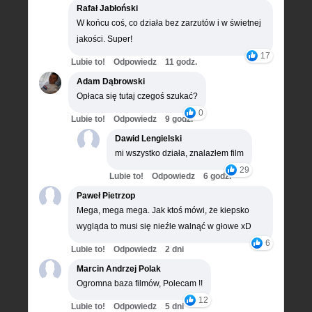
Rafał Jabłoński
W końcu coś, co działa bez zarzutów i w świetnej
jakości. Super!
17
Lubie to!
Odpowiedz
11 godz.
Adam Dąbrowski
Opłaca się tutaj czegoś szukać?
0
Lubie to!
Odpowiedz
9 godz.
Dawid Lengielski
mi wszystko działa, znalazłem film
29
Lubie to!
Odpowiedz
6 godz.
Paweł Pietrzop
Mega, mega mega. Jak ktoś mówi, że kiepsko
wygląda to musi się nieźle walnąć w głowe xD
6
Lubie to!
Odpowiedz
2 dni
Marcin Andrzej Polak
Ogromna baza filmów, Polecam !!
12
Lubie to!
Odpowiedz
5 dni