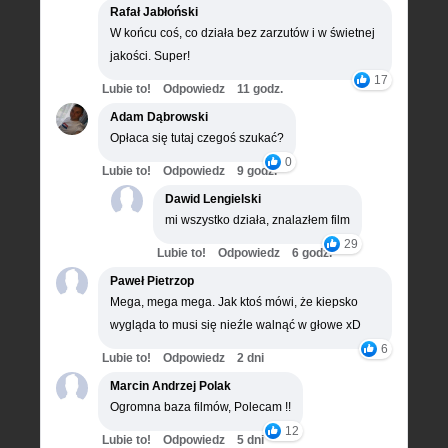
Rafał Jabłoński
W końcu coś, co działa bez zarzutów i w świetnej
jakości. Super!
17
Lubie to!
Odpowiedz
11 godz.
Adam Dąbrowski
Opłaca się tutaj czegoś szukać?
0
Lubie to!
Odpowiedz
9 godz.
Dawid Lengielski
mi wszystko działa, znalazłem film
29
Lubie to!
Odpowiedz
6 godz.
Paweł Pietrzop
Mega, mega mega. Jak ktoś mówi, że kiepsko
wygląda to musi się nieźle walnąć w głowe xD
6
Lubie to!
Odpowiedz
2 dni
Marcin Andrzej Polak
Ogromna baza filmów, Polecam !!
12
Lubie to!
Odpowiedz
5 dni