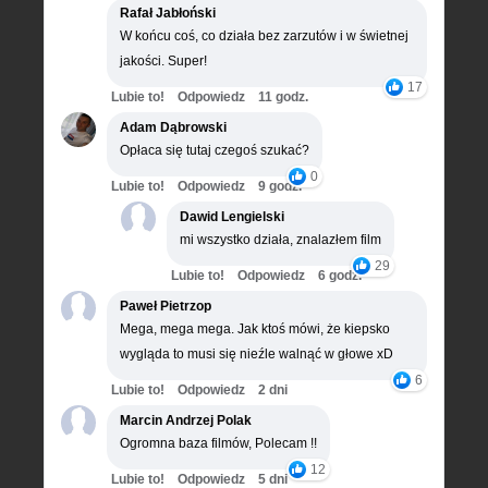
Rafał Jabłoński
W końcu coś, co działa bez zarzutów i w świetnej
jakości. Super!
17
Lubie to!
Odpowiedz
11 godz.
Adam Dąbrowski
Opłaca się tutaj czegoś szukać?
0
Lubie to!
Odpowiedz
9 godz.
Dawid Lengielski
mi wszystko działa, znalazłem film
29
Lubie to!
Odpowiedz
6 godz.
Paweł Pietrzop
Mega, mega mega. Jak ktoś mówi, że kiepsko
wygląda to musi się nieźle walnąć w głowe xD
6
Lubie to!
Odpowiedz
2 dni
Marcin Andrzej Polak
Ogromna baza filmów, Polecam !!
12
Lubie to!
Odpowiedz
5 dni