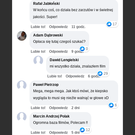
Rafał Jabłoński
W końcu coś, co działa bez zarzutów i w świetnej
jakości. Super!
17
Lubie to!
Odpowiedz
11 godz.
Adam Dąbrowski
Opłaca się tutaj czegoś szukać?
0
Lubie to!
Odpowiedz
9 godz.
Dawid Lengielski
mi wszystko działa, znalazłem film
29
Lubie to!
Odpowiedz
6 godz.
Paweł Pietrzop
Mega, mega mega. Jak ktoś mówi, że kiepsko
wygląda to musi się nieźle walnąć w głowe xD
6
Lubie to!
Odpowiedz
2 dni
Marcin Andrzej Polak
Ogromna baza filmów, Polecam !!
12
Lubie to!
Odpowiedz
5 dni