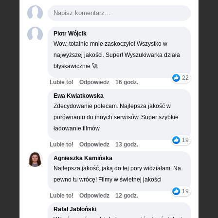
Piotr Wójcik
Wow, totalnie mnie zaskoczyło! Wszystko w
najwyższej jakości. Super! Wyszukiwarka działa
błyskawicznie 🚀
22
Lubie to!
Odpowiedz
16 godz.
Ewa Kwiatkowska
Zdecydowanie polecam. Najlepsza jakość w
porównaniu do innych serwisów. Super szybkie
ładowanie filmów
19
Lubie to!
Odpowiedz
13 godz.
Agnieszka Kamińska
Najlepsza jakość, jaką do tej pory widziałam. Na
pewno tu wrócę! Filmy w świetnej jakości
19
Lubie to!
Odpowiedz
12 godz.
Rafał Jabłoński