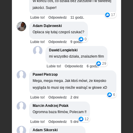
W końcu coś, co działa bez zarzutów i w świetnej
jakości. Super!
17
Lubie to!
Odpowiedz
11 godz.
Adam Dąbrowski
Opłaca się tutaj czegoś szukać?
0
Lubie to!
Odpowiedz
9 godz.
Dawid Lengielski
mi wszystko działa, znalazłem film
29
Lubie to!
Odpowiedz
6 godz.
Paweł Pietrzop
Mega, mega mega. Jak ktoś mówi, że kiepsko
wygląda to musi się nieźle walnąć w głowe xD
6
Lubie to!
Odpowiedz
2 dni
Marcin Andrzej Polak
Ogromna baza filmów, Polecam !!
12
Lubie to!
Odpowiedz
5 dni
Adam Sikorski