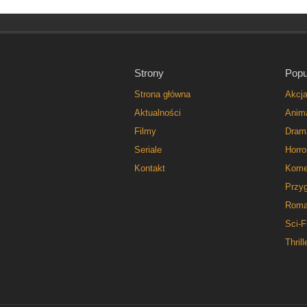
Strony
Popu
Strona główna
Akcj
Aktualności
Anim
Filmy
Dram
Seriale
Horro
Kontakt
Kome
Przy
Roma
Sci-F
Thrill