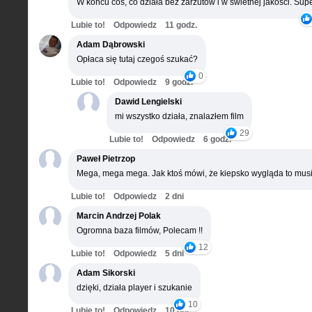
W końcu coś, co działa bez zarzutów i w świetnej jakości. Supe
Lubie to!
Odpowiedz
11 godz.
Adam Dąbrowski
Opłaca się tutaj czegoś szukać?
0
Lubie to!
Odpowiedz
9 godz.
Dawid Lengielski
mi wszystko działa, znalazłem film
29
Lubie to!
Odpowiedz
6 godz.
Paweł Pietrzop
Mega, mega mega. Jak ktoś mówi, że kiepsko wygląda to musi
Lubie to!
Odpowiedz
2 dni
Marcin Andrzej Polak
Ogromna baza filmów, Polecam !!
12
Lubie to!
Odpowiedz
5 dni
Adam Sikorski
dzięki, działa player i szukanie
10
Lubie to!
Odpowiedz
10 dni