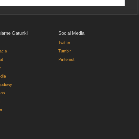
larne Gatunki
Social Media
a
Twitter
acja
Tumblr
at
Pinterest
r
dia
godowy
ns
i
er