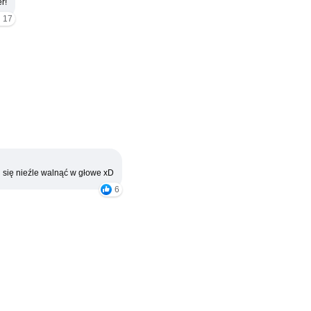
r!
17
 się nieźle walnąć w głowe xD
6