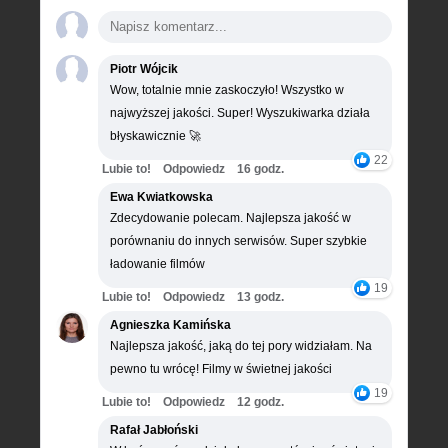
Piotr Wójcik
Wow, totalnie mnie zaskoczyło! Wszystko w
najwyższej jakości. Super! Wyszukiwarka działa
błyskawicznie 🚀
22
Lubie to!
Odpowiedz
16 godz.
Ewa Kwiatkowska
Zdecydowanie polecam. Najlepsza jakość w
porównaniu do innych serwisów. Super szybkie
ładowanie filmów
19
Lubie to!
Odpowiedz
13 godz.
Agnieszka Kamińska
Najlepsza jakość, jaką do tej pory widziałam. Na
pewno tu wrócę! Filmy w świetnej jakości
19
Lubie to!
Odpowiedz
12 godz.
Rafał Jabłoński