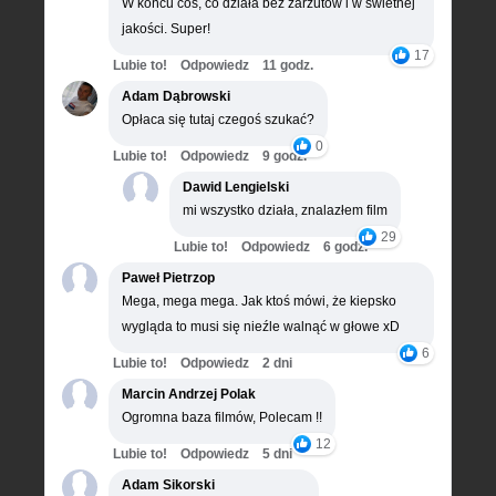
W końcu coś, co działa bez zarzutów i w świetnej
jakości. Super!
17
Lubie to!
Odpowiedz
11 godz.
Adam Dąbrowski
Opłaca się tutaj czegoś szukać?
0
Lubie to!
Odpowiedz
9 godz.
Dawid Lengielski
mi wszystko działa, znalazłem film
29
Lubie to!
Odpowiedz
6 godz.
Paweł Pietrzop
Mega, mega mega. Jak ktoś mówi, że kiepsko
wygląda to musi się nieźle walnąć w głowe xD
6
Lubie to!
Odpowiedz
2 dni
Marcin Andrzej Polak
Ogromna baza filmów, Polecam !!
12
Lubie to!
Odpowiedz
5 dni
Adam Sikorski