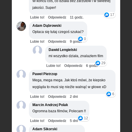
W końcu coś, co działa bez zarzutów i w świetnej
jakości. Super!
17
Lubie to!
Odpowiedz
11 godz.
Adam Dąbrowski
Opłaca się tutaj czegoś szukać?
0
Lubie to!
Odpowiedz
9 godz.
Dawid Lengielski
mi wszystko działa, znalazłem film
29
Lubie to!
Odpowiedz
6 godz.
Paweł Pietrzop
Mega, mega mega. Jak ktoś mówi, że kiepsko
wygląda to musi się nieźle walnąć w głowe xD
6
Lubie to!
Odpowiedz
2 dni
Marcin Andrzej Polak
Ogromna baza filmów, Polecam !!
12
Lubie to!
Odpowiedz
5 dni
Adam Sikorski