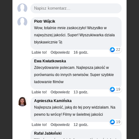
Piotr Wójcik
Wow, totalnie mnie zaskoczyło! Wszystko w
najwyższej jakości. Super! Wyszukiwarka działa
błyskawicznie 🚀
22
Lubie to!
Odpowiedz
16 godz.
Ewa Kwiatkowska
Zdecydowanie polecam. Najlepsza jakość w
porównaniu do innych serwisów. Super szybkie
ładowanie filmów
19
Lubie to!
Odpowiedz
13 godz.
Agnieszka Kamińska
Najlepsza jakość, jaką do tej pory widziałam. Na
pewno tu wrócę! Filmy w świetnej jakości
19
Lubie to!
Odpowiedz
12 godz.
Rafał Jabłoński