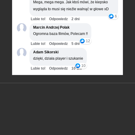
Mega, mega mega. Jak ktoś mówi, że kiepsko
wygląda to musi się nieźle walnąć w głowe xD
6
Lubie to!
Odpowiedz
2 dni
Marcin Andrzej Polak
Ogromna baza filmów, Polecam !!
12
Lubie to!
Odpowiedz
5 dni
Adam Sikorski
dzięki, działa player i szukanie
10
Lubie to!
Odpowiedz
10 dni