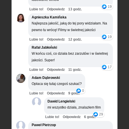
19
Lubie to!
Odpowiedz
13 godz.
Agnieszka Kamińska
Najlepsza jakość, jaką do tej pory widziałam. Na
pewno tu wrócę! Filmy w świetnej jakości
19
Lubie to!
Odpowiedz
12 godz.
Rafał Jabłoński
W końcu coś, co działa bez zarzutów i w świetnej
jakości. Super!
17
Lubie to!
Odpowiedz
11 godz.
Adam Dąbrowski
Opłaca się tutaj czegoś szukać?
0
Lubie to!
Odpowiedz
9 godz.
Dawid Lengielski
mi wszystko działa, znalazłem film
29
Lubie to!
Odpowiedz
6 godz.
Paweł Pietrzop