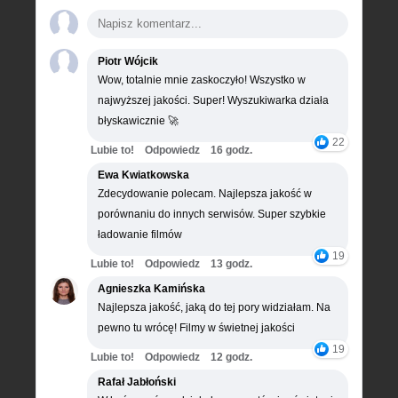
Piotr Wójcik
Wow, totalnie mnie zaskoczyło! Wszystko w
najwyższej jakości. Super! Wyszukiwarka działa
błyskawicznie 🚀
22
Lubie to!
Odpowiedz
16 godz.
Ewa Kwiatkowska
Zdecydowanie polecam. Najlepsza jakość w
porównaniu do innych serwisów. Super szybkie
ładowanie filmów
19
Lubie to!
Odpowiedz
13 godz.
Agnieszka Kamińska
Najlepsza jakość, jaką do tej pory widziałam. Na
pewno tu wrócę! Filmy w świetnej jakości
19
Lubie to!
Odpowiedz
12 godz.
Rafał Jabłoński