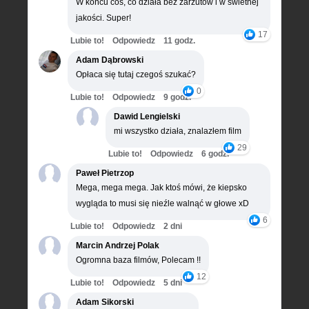
W końcu coś, co działa bez zarzutów i w świetnej
jakości. Super!
17
Lubie to!
Odpowiedz
11 godz.
Adam Dąbrowski
Opłaca się tutaj czegoś szukać?
0
Lubie to!
Odpowiedz
9 godz.
Dawid Lengielski
mi wszystko działa, znalazłem film
29
Lubie to!
Odpowiedz
6 godz.
Paweł Pietrzop
Mega, mega mega. Jak ktoś mówi, że kiepsko
wygląda to musi się nieźle walnąć w głowe xD
6
Lubie to!
Odpowiedz
2 dni
Marcin Andrzej Polak
Ogromna baza filmów, Polecam !!
12
Lubie to!
Odpowiedz
5 dni
Adam Sikorski