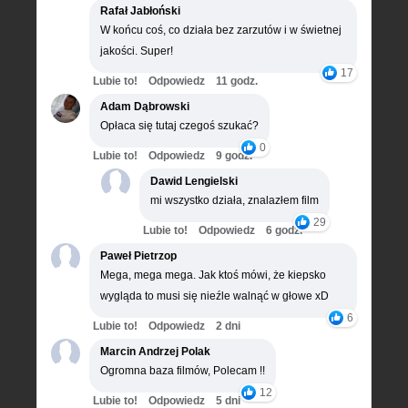
Rafał Jabłoński
W końcu coś, co działa bez zarzutów i w świetnej
jakości. Super!
17
Lubie to!
Odpowiedz
11 godz.
Adam Dąbrowski
Opłaca się tutaj czegoś szukać?
0
Lubie to!
Odpowiedz
9 godz.
Dawid Lengielski
mi wszystko działa, znalazłem film
29
Lubie to!
Odpowiedz
6 godz.
Paweł Pietrzop
Mega, mega mega. Jak ktoś mówi, że kiepsko
wygląda to musi się nieźle walnąć w głowe xD
6
Lubie to!
Odpowiedz
2 dni
Marcin Andrzej Polak
Ogromna baza filmów, Polecam !!
12
Lubie to!
Odpowiedz
5 dni