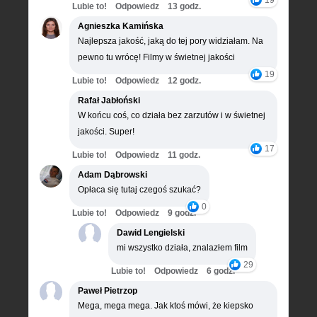
Lubie to!
Odpowiedz
13 godz.
Agnieszka Kamińska
Najlepsza jakość, jaką do tej pory widziałam. Na
pewno tu wrócę! Filmy w świetnej jakości
19
Lubie to!
Odpowiedz
12 godz.
Rafał Jabłoński
W końcu coś, co działa bez zarzutów i w świetnej
jakości. Super!
17
Lubie to!
Odpowiedz
11 godz.
Adam Dąbrowski
Opłaca się tutaj czegoś szukać?
0
Lubie to!
Odpowiedz
9 godz.
Dawid Lengielski
mi wszystko działa, znalazłem film
29
Lubie to!
Odpowiedz
6 godz.
Paweł Pietrzop
Mega, mega mega. Jak ktoś mówi, że kiepsko