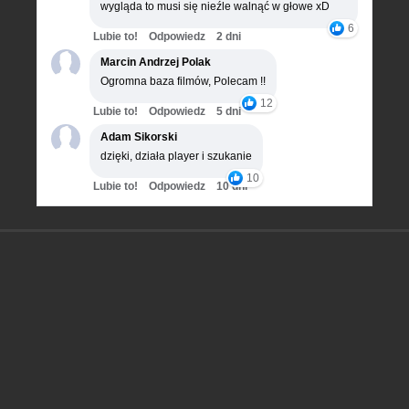
wygląda to musi się nieźle walnąć w głowe xD
6
Lubie to!
Odpowiedz
2 dni
Marcin Andrzej Polak
Ogromna baza filmów, Polecam !!
12
Lubie to!
Odpowiedz
5 dni
Adam Sikorski
dzięki, działa player i szukanie
10
Lubie to!
Odpowiedz
10 dni