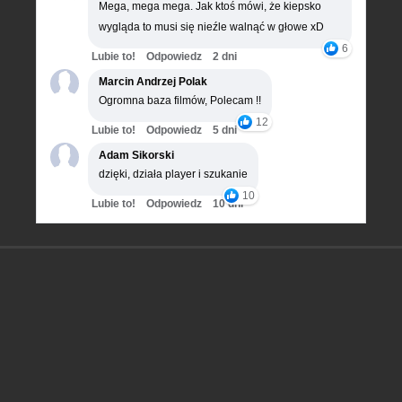
Mega, mega mega. Jak ktoś mówi, że kiepsko
wygląda to musi się nieźle walnąć w głowe xD
6
Lubie to!
Odpowiedz
2 dni
Marcin Andrzej Polak
Ogromna baza filmów, Polecam !!
12
Lubie to!
Odpowiedz
5 dni
Adam Sikorski
dzięki, działa player i szukanie
10
Lubie to!
Odpowiedz
10 dni