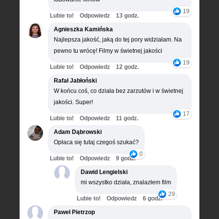
19
Lubie to!
Odpowiedz
13 godz.
Agnieszka Kamińska
Najlepsza jakość, jaką do tej pory widziałam. Na
pewno tu wrócę! Filmy w świetnej jakości
19
Lubie to!
Odpowiedz
12 godz.
Rafał Jabłoński
W końcu coś, co działa bez zarzutów i w świetnej
jakości. Super!
17
Lubie to!
Odpowiedz
11 godz.
Adam Dąbrowski
Opłaca się tutaj czegoś szukać?
0
Lubie to!
Odpowiedz
9 godz.
Dawid Lengielski
mi wszystko działa, znalazłem film
29
Lubie to!
Odpowiedz
6 godz.
Paweł Pietrzop