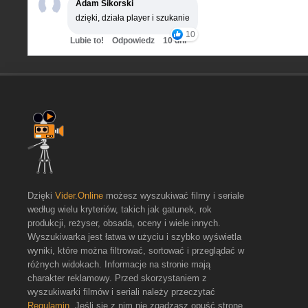
Adam Sikorski
dzięki, działa player i szukanie
10
Lubie to!
Odpowiedz
10 dni
Dzięki
Vider.Online
możesz wyszukiwać filmy i seriale
według wielu kryteriów, takich jak gatunek, rok
produkcji, reżyser, obsada, oceny i wiele innych.
Wyszukiwarka jest łatwa w użyciu i szybko wyświetla
wyniki, które można filtrować, sortować i przeglądać w
różnych widokach. Informacje na stronie mają
charakter reklamowy. Przed skorzystaniem z
wyszukiwarki filmów i seriali należy przeczytać
Regulamin
. Jeśli się z nim nie zgadzasz opuść stronę.