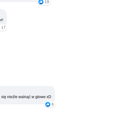
19
r!
17
 się nieźle walnąć w głowe xD
6