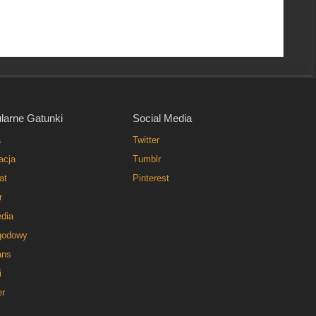
larne Gatunki
Social Media
a
Twitter
acja
Tumblr
at
Pinterest
r
dia
godowy
ns
i
er