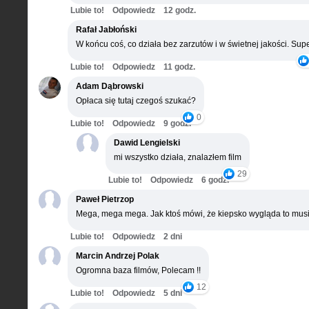
Lubie to!
Odpowiedz
12 godz.
Rafał Jabłoński
W końcu coś, co działa bez zarzutów i w świetnej jakości. Supe
Lubie to!
Odpowiedz
11 godz.
Adam Dąbrowski
Opłaca się tutaj czegoś szukać?
0
Lubie to!
Odpowiedz
9 godz.
Dawid Lengielski
mi wszystko działa, znalazłem film
29
Lubie to!
Odpowiedz
6 godz.
Paweł Pietrzop
Mega, mega mega. Jak ktoś mówi, że kiepsko wygląda to musi
Lubie to!
Odpowiedz
2 dni
Marcin Andrzej Polak
Ogromna baza filmów, Polecam !!
12
Lubie to!
Odpowiedz
5 dni