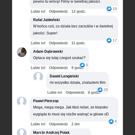
pewno tu wrócę! Filmy w świetnej jakości
19
Lubie to!
Odpowiedz
12 godz.
Rafał Jabłoński
W końcu coś, co działa bez zarzutów i w świetnej
jakości. Super!
17
Lubie to!
Odpowiedz
11 godz.
Adam Dąbrowski
Opłaca się tutaj czegoś szukać?
0
Lubie to!
Odpowiedz
9 godz.
Dawid Lengielski
mi wszystko działa, znalazłem film
29
Lubie to!
Odpowiedz
6 godz.
Paweł Pietrzop
Mega, mega mega. Jak ktoś mówi, że kiepsko
wygląda to musi się nieźle walnąć w głowe xD
6
Lubie to!
Odpowiedz
2 dni
Marcin Andrzej Polak