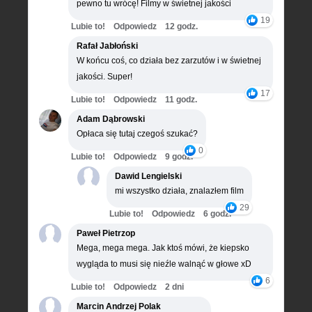
pewno tu wrócę! Filmy w świetnej jakości
19
Lubie to!
Odpowiedz
12 godz.
Rafał Jabłoński
W końcu coś, co działa bez zarzutów i w świetnej
jakości. Super!
17
Lubie to!
Odpowiedz
11 godz.
Adam Dąbrowski
Opłaca się tutaj czegoś szukać?
0
Lubie to!
Odpowiedz
9 godz.
Dawid Lengielski
mi wszystko działa, znalazłem film
29
Lubie to!
Odpowiedz
6 godz.
Paweł Pietrzop
Mega, mega mega. Jak ktoś mówi, że kiepsko
wygląda to musi się nieźle walnąć w głowe xD
6
Lubie to!
Odpowiedz
2 dni
Marcin Andrzej Polak