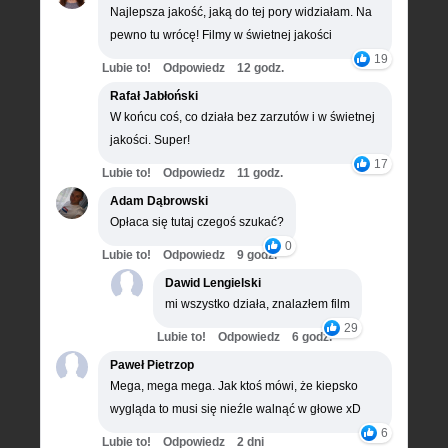
Najlepsza jakość, jaką do tej pory widziałam. Na
pewno tu wrócę! Filmy w świetnej jakości
19
Lubie to!
Odpowiedz
12 godz.
Rafał Jabłoński
W końcu coś, co działa bez zarzutów i w świetnej
jakości. Super!
17
Lubie to!
Odpowiedz
11 godz.
Adam Dąbrowski
Opłaca się tutaj czegoś szukać?
0
Lubie to!
Odpowiedz
9 godz.
Dawid Lengielski
mi wszystko działa, znalazłem film
29
Lubie to!
Odpowiedz
6 godz.
Paweł Pietrzop
Mega, mega mega. Jak ktoś mówi, że kiepsko
wygląda to musi się nieźle walnąć w głowe xD
6
Lubie to!
Odpowiedz
2 dni