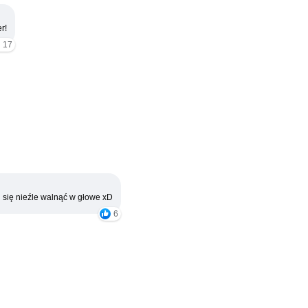
r!
17
 się nieźle walnąć w głowe xD
6