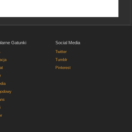
larne Gatunki
Social Media
a
Twitter
acja
Tumblr
at
Pinterest
r
dia
godowy
ns
i
er