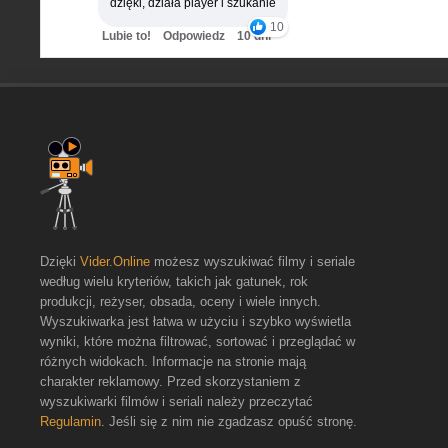
dzięki, działa player i szukanie
10
Lubie to!
Odpowiedz
10 dni
Dzięki
Vider.Online
możesz wyszukiwać filmy i seriale
według wielu kryteriów, takich jak gatunek, rok
produkcji, reżyser, obsada, oceny i wiele innych.
Wyszukiwarka jest łatwa w użyciu i szybko wyświetla
wyniki, które można filtrować, sortować i przeglądać w
różnych widokach. Informacje na stronie mają
charakter reklamowy. Przed skorzystaniem z
wyszukiwarki filmów i seriali należy przeczytać
Regulamin
. Jeśli się z nim nie zgadzasz opuść stronę.