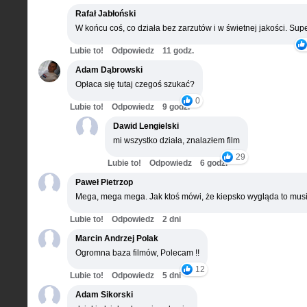
Rafał Jabłoński
W końcu coś, co działa bez zarzutów i w świetnej jakości. Supe
Lubie to!
Odpowiedz
11 godz.
Adam Dąbrowski
Opłaca się tutaj czegoś szukać?
0
Lubie to!
Odpowiedz
9 godz.
Dawid Lengielski
mi wszystko działa, znalazłem film
29
Lubie to!
Odpowiedz
6 godz.
Paweł Pietrzop
Mega, mega mega. Jak ktoś mówi, że kiepsko wygląda to musi
Lubie to!
Odpowiedz
2 dni
Marcin Andrzej Polak
Ogromna baza filmów, Polecam !!
12
Lubie to!
Odpowiedz
5 dni
Adam Sikorski