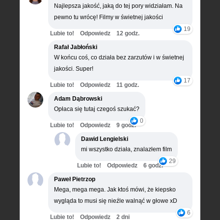
Najlepsza jakość, jaką do tej pory widziałam. Na
pewno tu wrócę! Filmy w świetnej jakości
19
Lubie to!
Odpowiedz
12 godz.
Rafał Jabłoński
W końcu coś, co działa bez zarzutów i w świetnej
jakości. Super!
17
Lubie to!
Odpowiedz
11 godz.
Adam Dąbrowski
Opłaca się tutaj czegoś szukać?
0
Lubie to!
Odpowiedz
9 godz.
Dawid Lengielski
mi wszystko działa, znalazłem film
29
Lubie to!
Odpowiedz
6 godz.
Paweł Pietrzop
Mega, mega mega. Jak ktoś mówi, że kiepsko
wygląda to musi się nieźle walnąć w głowe xD
6
Lubie to!
Odpowiedz
2 dni