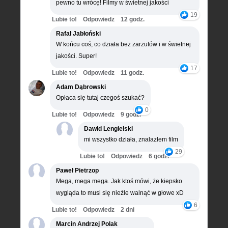
pewno tu wrócę! Filmy w świetnej jakości
19
Lubie to!
Odpowiedz
12 godz.
Rafał Jabłoński
W końcu coś, co działa bez zarzutów i w świetnej
jakości. Super!
17
Lubie to!
Odpowiedz
11 godz.
Adam Dąbrowski
Opłaca się tutaj czegoś szukać?
0
Lubie to!
Odpowiedz
9 godz.
Dawid Lengielski
mi wszystko działa, znalazłem film
29
Lubie to!
Odpowiedz
6 godz.
Paweł Pietrzop
Mega, mega mega. Jak ktoś mówi, że kiepsko
wygląda to musi się nieźle walnąć w głowe xD
6
Lubie to!
Odpowiedz
2 dni
Marcin Andrzej Polak