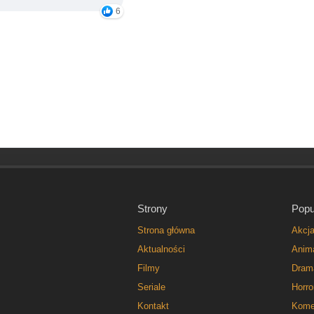
6
Strony
Popu
Strona główna
Akcj
Aktualności
Anim
Filmy
Dram
Seriale
Horro
Kontakt
Kome