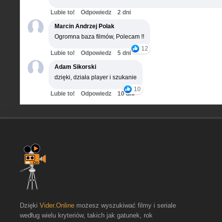
Lubie to!
Odpowiedz
2 dni
Marcin Andrzej Polak
Ogromna baza filmów, Polecam !!
12
Lubie to!
Odpowiedz
5 dni
Adam Sikorski
dzięki, działa player i szukanie
10
Lubie to!
Odpowiedz
10 dni
Dzięki
Vider.Online
możesz wyszukiwać filmy i seriale
według wielu kryteriów, takich jak gatunek, rok