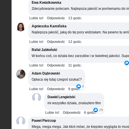
Ewa Kwiatkowska
Zdecydowanie polecam. Najlepsza jakość w porównaniu do in
Lubie to!
Odpowiedz
13 godz.
Agnieszka Kamińska
Najlepsza jakość, jaką do tej pory widziałam. Na pewno tu wró
Lubie to!
Odpowiedz
12 godz.
Rafał Jabłoński
W końcu coś, co działa bez zarzutów i w świetnej jakości. Supe
Lubie to!
Odpowiedz
11 godz.
Adam Dąbrowski
Opłaca się tutaj czegoś szukać?
0
Lubie to!
Odpowiedz
9 godz.
Dawid Lengielski
mi wszystko działa, znalazłem film
29
Lubie to!
Odpowiedz
6 godz.
Paweł Pietrzop
Mega, mega mega. Jak ktoś mówi, że kiepsko wygląda to musi