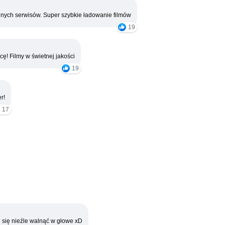
nych serwisów. Super szybkie ładowanie filmów
19
cę! Filmy w świetnej jakości
19
r!
17
 się nieźle walnąć w głowe xD