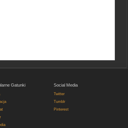
larne Gatunki
Social Media
a
Twitter
acja
Tumblr
at
Pinterest
r
dia