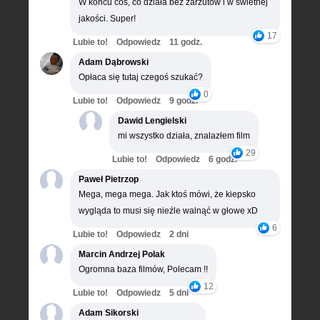
W końcu coś, co działa bez zarzutów i w świetnej
jakości. Super!
17
Lubie to!
Odpowiedz
11 godz.
Adam Dąbrowski
Opłaca się tutaj czegoś szukać?
0
Lubie to!
Odpowiedz
9 godz.
Dawid Lengielski
mi wszystko działa, znalazłem film
29
Lubie to!
Odpowiedz
6 godz.
Paweł Pietrzop
Mega, mega mega. Jak ktoś mówi, że kiepsko
wygląda to musi się nieźle walnąć w głowe xD
6
Lubie to!
Odpowiedz
2 dni
Marcin Andrzej Polak
Ogromna baza filmów, Polecam !!
12
Lubie to!
Odpowiedz
5 dni
Adam Sikorski