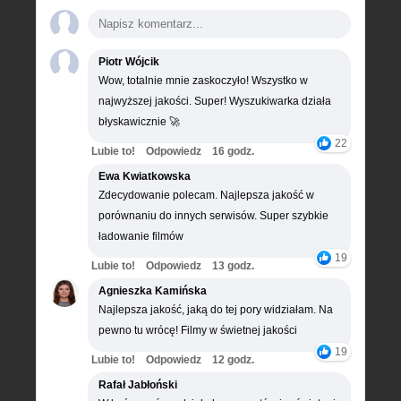
Piotr Wójcik
Wow, totalnie mnie zaskoczyło! Wszystko w
najwyższej jakości. Super! Wyszukiwarka działa
błyskawicznie 🚀
22
Lubie to!
Odpowiedz
16 godz.
Ewa Kwiatkowska
Zdecydowanie polecam. Najlepsza jakość w
porównaniu do innych serwisów. Super szybkie
ładowanie filmów
19
Lubie to!
Odpowiedz
13 godz.
Agnieszka Kamińska
Najlepsza jakość, jaką do tej pory widziałam. Na
pewno tu wrócę! Filmy w świetnej jakości
19
Lubie to!
Odpowiedz
12 godz.
Rafał Jabłoński