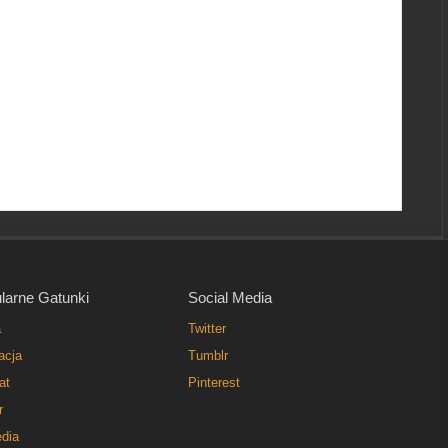
larne Gatunki
Social Media
a
Twitter
acja
Tumblr
at
Pinterest
r
dia