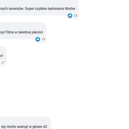
nych serwisów. Super szybkie ładowanie filmów
19
cę! Filmy w świetnej jakości
19
r!
17
 się nieźle walnąć w głowe xD