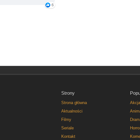
6
Strony
Popu
Strona główna
Akcj
Aktualności
Anim
Filmy
Dram
Seriale
Horro
Kontakt
Kome