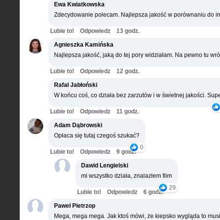
Ewa Kwiatkowska
Zdecydowanie polecam. Najlepsza jakość w porównaniu do in
Lubie to!
Odpowiedz
13 godz.
Agnieszka Kamińska
Najlepsza jakość, jaką do tej pory widziałam. Na pewno tu wró
Lubie to!
Odpowiedz
12 godz.
Rafał Jabłoński
W końcu coś, co działa bez zarzutów i w świetnej jakości. Supe
Lubie to!
Odpowiedz
11 godz.
Adam Dąbrowski
Opłaca się tutaj czegoś szukać?
0
Lubie to!
Odpowiedz
9 godz.
Dawid Lengielski
mi wszystko działa, znalazłem film
29
Lubie to!
Odpowiedz
6 godz.
Paweł Pietrzop
Mega, mega mega. Jak ktoś mówi, że kiepsko wygląda to musi