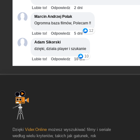
Lubie to!
Odpowiedz
2 dni
Marcin Andrzej Polak
Ogromna baza filmów, Polecam !!
12
Lubie to!
Odpowiedz
5 dni
Adam Sikorski
dzięki, działa player i szukanie
10
Lubie to!
Odpowiedz
10 dni
Dzięki
Vider.Online
możesz wyszukiwać filmy i seriale
według wielu kryteriów, takich jak gatunek, rok