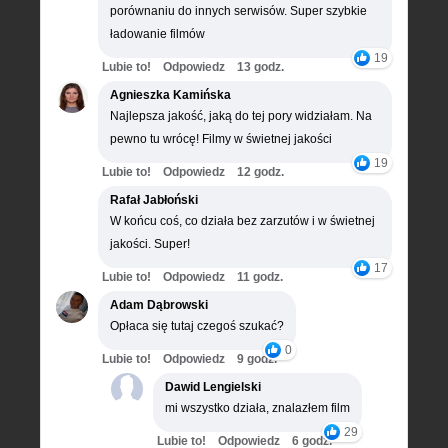
porównaniu do innych serwisów. Super szybkie
ładowanie filmów
19
Lubie to!
Odpowiedz
13 godz.
Agnieszka Kamińska
Najlepsza jakość, jaką do tej pory widziałam. Na
pewno tu wrócę! Filmy w świetnej jakości
19
Lubie to!
Odpowiedz
12 godz.
Rafał Jabłoński
W końcu coś, co działa bez zarzutów i w świetnej
jakości. Super!
17
Lubie to!
Odpowiedz
11 godz.
Adam Dąbrowski
Opłaca się tutaj czegoś szukać?
0
Lubie to!
Odpowiedz
9 godz.
Dawid Lengielski
mi wszystko działa, znalazłem film
29
Lubie to!
Odpowiedz
6 godz.