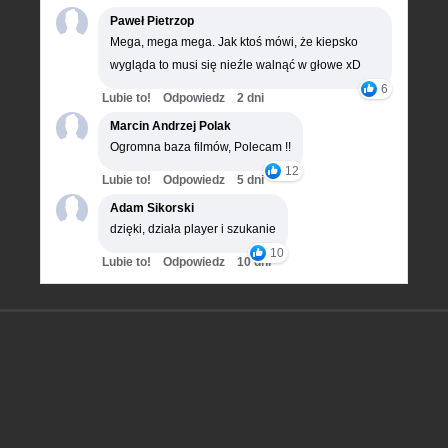
Paweł Pietrzop
Mega, mega mega. Jak ktoś mówi, że kiepsko
wygląda to musi się nieźle walnąć w głowe xD
6
Lubie to!
Odpowiedz
2 dni
Marcin Andrzej Polak
Ogromna baza filmów, Polecam !!
12
Lubie to!
Odpowiedz
5 dni
Adam Sikorski
dzięki, działa player i szukanie
10
Lubie to!
Odpowiedz
10 dni