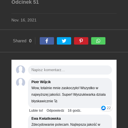
Odcinek 51
Nov. 16, 2021
Shared
0
Piotr Wójcik
Wow, totalnie mnie zaskoczyło! Wszystko w
najwyższej jakości. Super! Wyszukiwarka działa
błyskawicznie 🚀
22
Lubie to!
Odpowiedz
16 godz.
Ewa Kwiatkowska
Zdecydowanie polecam. Najlepsza jakość w