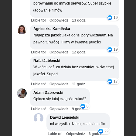
porównaniu do innych serwisów. Super szybkie
ładowanie filmów
19
Lubie to!
Odpowiedz
13 godz.
Agnieszka Kamińska
Najlepsza jakość, jaką do tej pory widziałam. Na
pewno tu wrócę! Filmy w świetnej jakości
19
Lubie to!
Odpowiedz
12 godz.
Rafał Jabłoński
W końcu coś, co działa bez zarzutów i w świetnej
jakości. Super!
17
Lubie to!
Odpowiedz
11 godz.
Adam Dąbrowski
Opłaca się tutaj czegoś szukać?
0
Lubie to!
Odpowiedz
9 godz.
Dawid Lengielski
mi wszystko działa, znalazłem film
29
Lubie to!
Odpowiedz
6 godz.