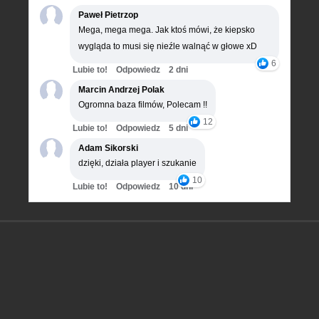
Paweł Pietrzop
Mega, mega mega. Jak ktoś mówi, że kiepsko
wygląda to musi się nieźle walnąć w głowe xD
6
Lubie to!
Odpowiedz
2 dni
Marcin Andrzej Polak
Ogromna baza filmów, Polecam !!
12
Lubie to!
Odpowiedz
5 dni
Adam Sikorski
dzięki, działa player i szukanie
10
Lubie to!
Odpowiedz
10 dni