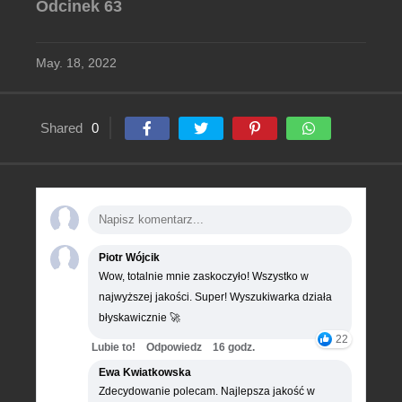
Odcinek 63
May. 18, 2022
Shared
0
Piotr Wójcik
Wow, totalnie mnie zaskoczyło! Wszystko w
najwyższej jakości. Super! Wyszukiwarka działa
błyskawicznie 🚀
22
Lubie to!
Odpowiedz
16 godz.
Ewa Kwiatkowska
Zdecydowanie polecam. Najlepsza jakość w