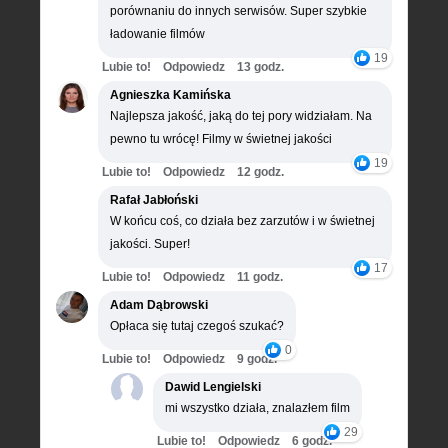
porównaniu do innych serwisów. Super szybkie
ładowanie filmów
19
Lubie to!
Odpowiedz
13 godz.
Agnieszka Kamińska
Najlepsza jakość, jaką do tej pory widziałam. Na
pewno tu wrócę! Filmy w świetnej jakości
19
Lubie to!
Odpowiedz
12 godz.
Rafał Jabłoński
W końcu coś, co działa bez zarzutów i w świetnej
jakości. Super!
17
Lubie to!
Odpowiedz
11 godz.
Adam Dąbrowski
Opłaca się tutaj czegoś szukać?
0
Lubie to!
Odpowiedz
9 godz.
Dawid Lengielski
mi wszystko działa, znalazłem film
29
Lubie to!
Odpowiedz
6 godz.