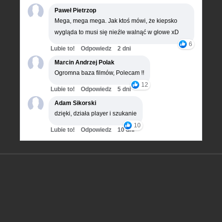
Paweł Pietrzop
Mega, mega mega. Jak ktoś mówi, że kiepsko
wygląda to musi się nieźle walnąć w głowe xD
6
Lubie to!
Odpowiedz
2 dni
Marcin Andrzej Polak
Ogromna baza filmów, Polecam !!
12
Lubie to!
Odpowiedz
5 dni
Adam Sikorski
dzięki, działa player i szukanie
10
Lubie to!
Odpowiedz
10 dni