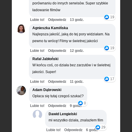
porównaniu do innych serwisów. Super szybkie
ładowanie filmów
19
Lubie to!
Odpowiedz
13 godz.
Agnieszka Kamińska
Najlepsza jakość, jaką do tej pory widziałam. Na
pewno tu wrócę! Filmy w świetnej jakości
19
Lubie to!
Odpowiedz
12 godz.
Rafał Jabłoński
W końcu coś, co działa bez zarzutów i w świetnej
jakości. Super!
17
Lubie to!
Odpowiedz
11 godz.
Adam Dąbrowski
Opłaca się tutaj czegoś szukać?
0
Lubie to!
Odpowiedz
9 godz.
Dawid Lengielski
mi wszystko działa, znalazłem film
29
Lubie to!
Odpowiedz
6 godz.