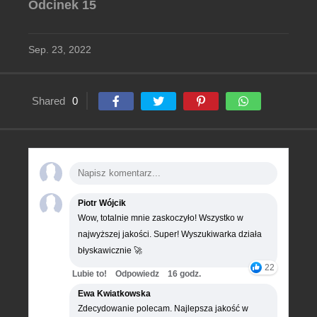
Odcinek 15
Sep. 23, 2022
Shared
0
Piotr Wójcik
Wow, totalnie mnie zaskoczyło! Wszystko w
najwyższej jakości. Super! Wyszukiwarka działa
błyskawicznie 🚀
22
Lubie to!
Odpowiedz
16 godz.
Ewa Kwiatkowska
Zdecydowanie polecam. Najlepsza jakość w