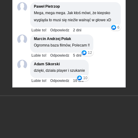
Paweł Pietrzop
Mega, mega mega. Jak ktoś mówi, że kiepsko
wygląda to musi się nieźle walnąć w głowe xD
6
Lubie to!
Odpowiedz
2 dni
Marcin Andrzej Polak
Ogromna baza filmów, Polecam !!
12
Lubie to!
Odpowiedz
5 dni
Adam Sikorski
dzięki, działa player i szukanie
10
Lubie to!
Odpowiedz
10 dni