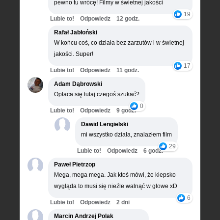
pewno tu wrócę! Filmy w świetnej jakości
19
Lubie to!
Odpowiedz
12 godz.
Rafał Jabłoński
W końcu coś, co działa bez zarzutów i w świetnej
jakości. Super!
17
Lubie to!
Odpowiedz
11 godz.
Adam Dąbrowski
Opłaca się tutaj czegoś szukać?
0
Lubie to!
Odpowiedz
9 godz.
Dawid Lengielski
mi wszystko działa, znalazłem film
29
Lubie to!
Odpowiedz
6 godz.
Paweł Pietrzop
Mega, mega mega. Jak ktoś mówi, że kiepsko
wygląda to musi się nieźle walnąć w głowe xD
6
Lubie to!
Odpowiedz
2 dni
Marcin Andrzej Polak