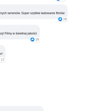
nych serwisów. Super szybkie ładowanie filmów
19
cę! Filmy w świetnej jakości
19
r!
17