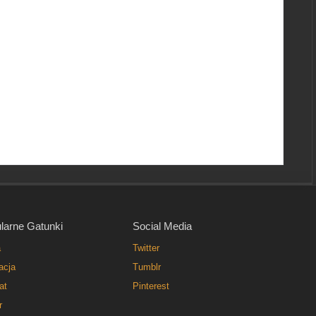
larne Gatunki
Social Media
a
Twitter
acja
Tumblr
at
Pinterest
r