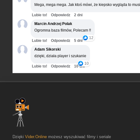
Mega, mega mega. Jak ktoś mówi, że kiepsko wygląda to musi
Lubie to!
Odpowiedz
2 dni
Marcin Andrzej Polak
Ogromna baza filmów, Polecam !!
12
Lubie to!
Odpowiedz
5 dni
Adam Sikorski
dzięki, działa player i szukanie
10
Lubie to!
Odpowiedz
10 dni
Dzięki
Vider.Online
możesz wyszukiwać filmy i seriale