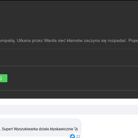
ympatią. Utkana przez Warda sieć kłamstw zaczyna się rozpadać. Pope
. Super! Wyszukiwarka działa błyskawicznie 🚀
22