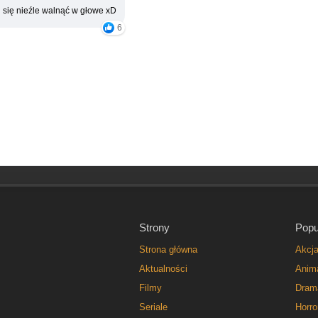
 się nieźle walnąć w głowe xD
6
Strony
Popu
Strona główna
Akcj
Aktualności
Anim
Filmy
Dram
Seriale
Horro