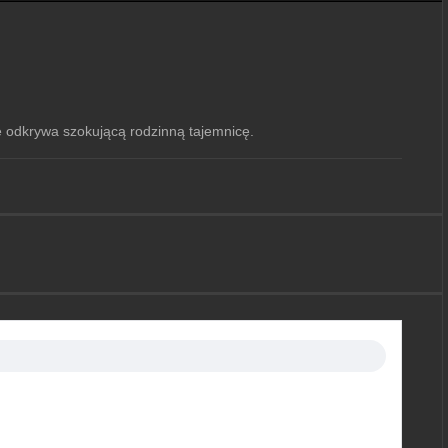
 odkrywa szokującą rodzinną tajemnicę.