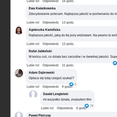
Lubie to!
Odpowiedz
16 godz.
Ewa Kwiatkowska
Zdecydowanie polecam. Najlepsza jakość w porównaniu do in
Lubie to!
Odpowiedz
13 godz.
Agnieszka Kamińska
Najlepsza jakość, jaką do tej pory widziałam. Na pewno tu wró
Lubie to!
Odpowiedz
12 godz.
Rafał Jabłoński
W końcu coś, co działa bez zarzutów i w świetnej jakości. Supe
Lubie to!
Odpowiedz
11 godz.
Adam Dąbrowski
Opłaca się tutaj czegoś szukać?
0
Lubie to!
Odpowiedz
9 godz.
Dawid Lengielski
mi wszystko działa, znalazłem film
29
Lubie to!
Odpowiedz
6 godz.
Paweł Pietrzop