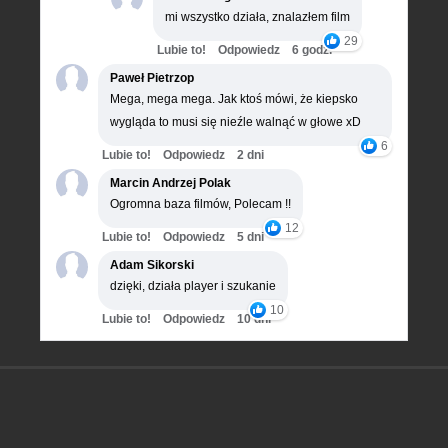
mi wszystko działa, znalazłem film
29
Lubie to!
Odpowiedz
6 godz.
Paweł Pietrzop
Mega, mega mega. Jak ktoś mówi, że kiepsko
wygląda to musi się nieźle walnąć w głowe xD
6
Lubie to!
Odpowiedz
2 dni
Marcin Andrzej Polak
Ogromna baza filmów, Polecam !!
12
Lubie to!
Odpowiedz
5 dni
Adam Sikorski
dzięki, działa player i szukanie
10
Lubie to!
Odpowiedz
10 dni