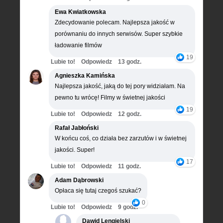
Ewa Kwiatkowska
Zdecydowanie polecam. Najlepsza jakość w
porównaniu do innych serwisów. Super szybkie
ładowanie filmów
19
Lubie to!
Odpowiedz
13 godz.
Agnieszka Kamińska
Najlepsza jakość, jaką do tej pory widziałam. Na
pewno tu wrócę! Filmy w świetnej jakości
19
Lubie to!
Odpowiedz
12 godz.
Rafał Jabłoński
W końcu coś, co działa bez zarzutów i w świetnej
jakości. Super!
17
Lubie to!
Odpowiedz
11 godz.
Adam Dąbrowski
Opłaca się tutaj czegoś szukać?
0
Lubie to!
Odpowiedz
9 godz.
Dawid Lengielski