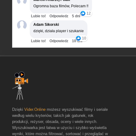
Ogromna baza filmów, Polecam !!
12
Lubie to!
Odpowiedz
5 dni
Adam Sikorski
dzięki, działa player i szukanie
10
Lubie to!
Odpowiedz
10 dni
Dzięki
Vider.Online
możesz wyszukiwać filmy i seriale
według wielu kryteriów, takich jak gatunek, rok
produkcji, reżyser, obsada, oceny i wiele innych.
Wyszukiwarka jest łatwa w użyciu i szybko wyświetla
wyniki, które można filtrować, sortować i przeglądać w