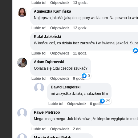
Lubie to!
Odpowiedz
13 godz.
Agnieszka Kamińska
Najlepsza jakość, jaką do tej pory widziałam. Na pewno tu wró
Lubie to!
Odpowiedz
12 godz.
Rafał Jabłoński
W końcu coś, co działa bez zarzutów i w świetnej jakości. Supe
Lubie to!
Odpowiedz
11 godz.
Adam Dąbrowski
Opłaca się tutaj czegoś szukać?
0
Lubie to!
Odpowiedz
9 godz.
Dawid Lengielski
mi wszystko działa, znalazłem film
29
Lubie to!
Odpowiedz
6 godz.
Paweł Pietrzop
Mega, mega mega. Jak ktoś mówi, że kiepsko wygląda to musi
Lubie to!
Odpowiedz
2 dni
Marcin Andrzej Polak