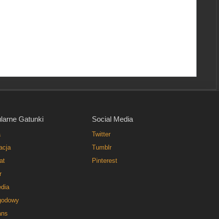
larne Gatunki
Social Media
a
Twitter
acja
Tumblr
at
Pinterest
r
dia
godowy
ns