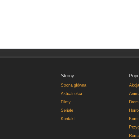
Strony
Popu
Strona główna
Akcj
Aktualności
Anim
Filmy
Dram
Seriale
Horro
Kontakt
Kome
Przy
Roma