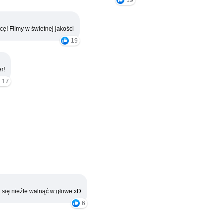
cę! Filmy w świetnej jakości
19
r!
17
 się nieźle walnąć w głowe xD
6