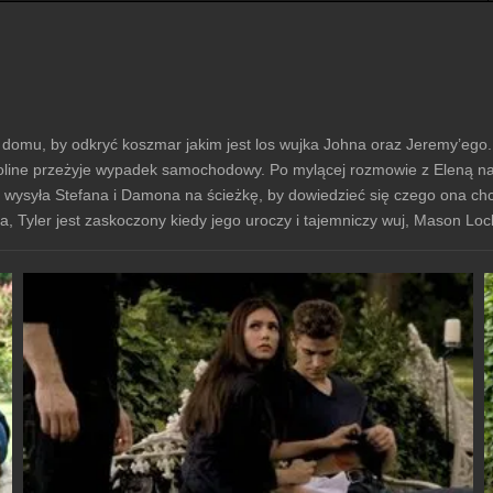
 domu, by odkryć koszmar jakim jest los wujka Johna oraz Jeremy’ego. 
line przeżyje wypadek samochodowy. Po mylącej rozmowie z Eleną na t
 wysyła Stefana i Damona na ścieżkę, by dowiedzieć się czego ona chce
, Tyler jest zaskoczony kiedy jego uroczy i tajemniczy wuj, Mason Lo