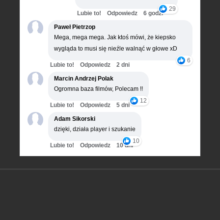
29
Lubie to!
Odpowiedz
6 godz.
Paweł Pietrzop
Mega, mega mega. Jak ktoś mówi, że kiepsko
wygląda to musi się nieźle walnąć w głowe xD
6
Lubie to!
Odpowiedz
2 dni
Marcin Andrzej Polak
Ogromna baza filmów, Polecam !!
12
Lubie to!
Odpowiedz
5 dni
Adam Sikorski
dzięki, działa player i szukanie
10
Lubie to!
Odpowiedz
10 dni