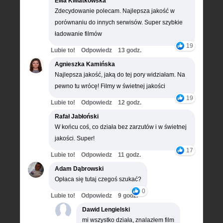
Ewa Kwiatkowska
Zdecydowanie polecam. Najlepsza jakość w
porównaniu do innych serwisów. Super szybkie
ładowanie filmów
19
Lubie to!
Odpowiedz
13 godz.
Agnieszka Kamińska
Najlepsza jakość, jaką do tej pory widziałam. Na
pewno tu wrócę! Filmy w świetnej jakości
19
Lubie to!
Odpowiedz
12 godz.
Rafał Jabłoński
W końcu coś, co działa bez zarzutów i w świetnej
jakości. Super!
17
Lubie to!
Odpowiedz
11 godz.
Adam Dąbrowski
Opłaca się tutaj czegoś szukać?
0
Lubie to!
Odpowiedz
9 godz.
Dawid Lengielski
mi wszystko działa, znalazłem film