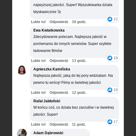
najwyższej jakości. Super! Wyszukiwarka działa
błyskawicznie 🚀
22
Lubie to!
Odpowiedz
16 godz.
Ewa Kwiatkowska
Zdecydowanie polecam. Najlepsza jakość w
porównaniu do innych serwisów. Super szybkie
ładowanie filmów
19
Lubie to!
Odpowiedz
13 godz.
Agnieszka Kamińska
Najlepsza jakość, jaką do tej pory widziałam. Na
pewno tu wrócę! Filmy w świetnej jakości
19
Lubie to!
Odpowiedz
12 godz.
Rafał Jabłoński
W końcu coś, co działa bez zarzutów i w świetnej
jakości. Super!
17
Lubie to!
Odpowiedz
11 godz.
Adam Dąbrowski