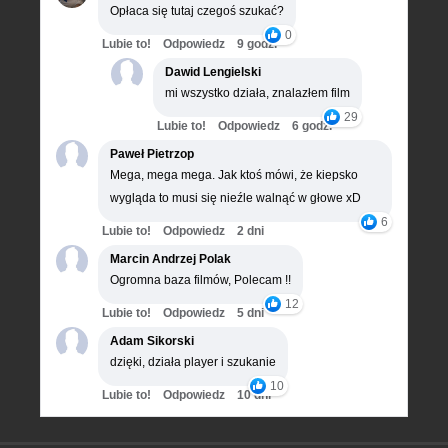
Opłaca się tutaj czegoś szukać?
0
Lubie to!
Odpowiedz
9 godz.
Dawid Lengielski
mi wszystko działa, znalazłem film
29
Lubie to!
Odpowiedz
6 godz.
Paweł Pietrzop
Mega, mega mega. Jak ktoś mówi, że kiepsko
wygląda to musi się nieźle walnąć w głowe xD
6
Lubie to!
Odpowiedz
2 dni
Marcin Andrzej Polak
Ogromna baza filmów, Polecam !!
12
Lubie to!
Odpowiedz
5 dni
Adam Sikorski
dzięki, działa player i szukanie
10
Lubie to!
Odpowiedz
10 dni