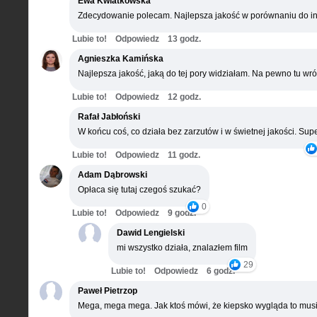
Ewa Kwiatkowska
Zdecydowanie polecam. Najlepsza jakość w porównaniu do in
Lubie to!
Odpowiedz
13 godz.
Agnieszka Kamińska
Najlepsza jakość, jaką do tej pory widziałam. Na pewno tu wró
Lubie to!
Odpowiedz
12 godz.
Rafał Jabłoński
W końcu coś, co działa bez zarzutów i w świetnej jakości. Supe
Lubie to!
Odpowiedz
11 godz.
Adam Dąbrowski
Opłaca się tutaj czegoś szukać?
0
Lubie to!
Odpowiedz
9 godz.
Dawid Lengielski
mi wszystko działa, znalazłem film
29
Lubie to!
Odpowiedz
6 godz.
Paweł Pietrzop
Mega, mega mega. Jak ktoś mówi, że kiepsko wygląda to musi