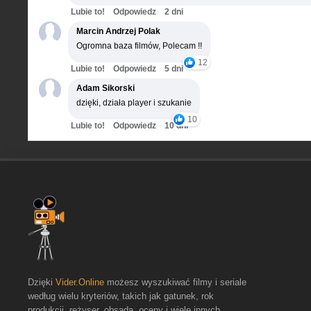
Lubie to!
Odpowiedz
2 dni
Marcin Andrzej Polak
Ogromna baza filmów, Polecam !!
12
Lubie to!
Odpowiedz
5 dni
Adam Sikorski
dzięki, działa player i szukanie
10
Lubie to!
Odpowiedz
10 dni
Dzięki
Vider.Online
możesz wyszukiwać filmy i seriale
według wielu kryteriów, takich jak gatunek, rok
produkcji, reżyser, obsada, oceny i wiele innych.