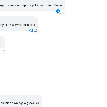
nych serwisów. Super szybkie ładowanie filmów
19
cę! Filmy w świetnej jakości
19
r!
17
 się nieźle walnąć w głowe xD