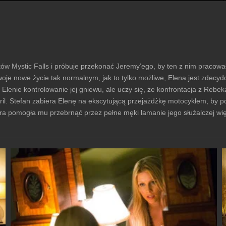
ów Mystic Falls i próbuje przekonać Jeremy’ego, by ten z nim pracował
swoje nowe życie tak normalnym, jak to tylko możliwe, Elena jest zdecy
a Elenie kontrolowanie jej gniewu, ale uczy się, że konfrontacja z Re
pril. Stefan zabiera Elenę na ekscytującą przejażdżkę motocyklem, by po
ra pomogła mu przebrnąć przez pełne męki łamanie jego służalczej więz