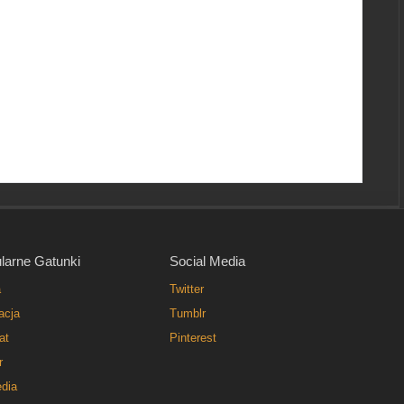
larne Gatunki
Social Media
a
Twitter
acja
Tumblr
at
Pinterest
r
dia