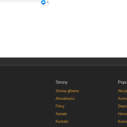
6
Strony
Popu
Strona główna
Akcj
Aktualności
Anim
Filmy
Dram
Seriale
Horro
Kontakt
Kome