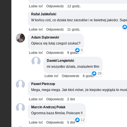
Lubie to!
Odpowiedz
12 godz.
Rafał Jabłoński
W końcu coś, co działa bez zarzutów i w świetnej jakości. Supe
Lubie to!
Odpowiedz
11 godz.
Adam Dąbrowski
Opłaca się tutaj czegoś szukać?
0
Lubie to!
Odpowiedz
9 godz.
Dawid Lengielski
mi wszystko działa, znalazłem film
29
Lubie to!
Odpowiedz
6 godz.
Paweł Pietrzop
Mega, mega mega. Jak ktoś mówi, że kiepsko wygląda to musi
Lubie to!
Odpowiedz
2 dni
Marcin Andrzej Polak
Ogromna baza filmów, Polecam !!
12
Lubie to!
Odpowiedz
5 dni