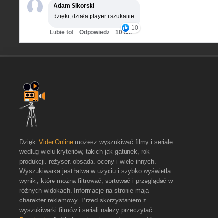
Adam Sikorski
dzięki, działa player i szukanie
10
Lubie to!
Odpowiedz
10 dni
Dzięki
Vider.Online
możesz wyszukiwać filmy i seriale
według wielu kryteriów, takich jak gatunek, rok
produkcji, reżyser, obsada, oceny i wiele innych.
Wyszukiwarka jest łatwa w użyciu i szybko wyświetla
wyniki, które można filtrować, sortować i przeglądać w
różnych widokach. Informacje na stronie mają
charakter reklamowy. Przed skorzystaniem z
wyszukiwarki filmów i seriali należy przeczytać