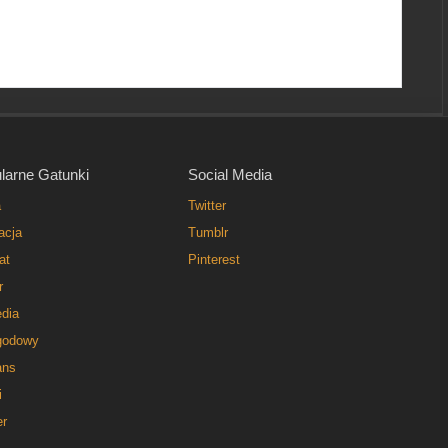
larne Gatunki
Social Media
a
Twitter
acja
Tumblr
at
Pinterest
r
dia
godowy
ns
i
er