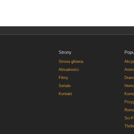
Strony
Popu
Strona główna
Akcj
Aktualności
Anim
Filmy
Dram
Seriale
Horro
Kontakt
Kome
Przy
Roma
Sci-F
Thrill