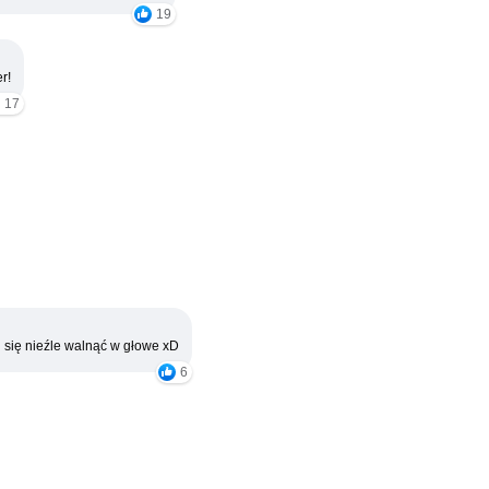
19
r!
17
 się nieźle walnąć w głowe xD
6