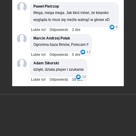
Paweł Pietrzop
Mega, mega mega. Jak ktoś mówi, że kiepsko
wygląda to musi się nieźle walnąć w głowe xD
6
Lubie to!
Odpowiedz
2 dni
Marcin Andrzej Polak
Ogromna baza filmów, Polecam !!
12
Lubie to!
Odpowiedz
5 dni
Adam Sikorski
dzięki, działa player i szukanie
10
Lubie to!
Odpowiedz
10 dni