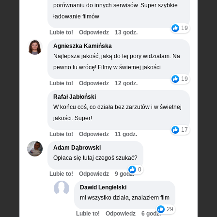
porównaniu do innych serwisów. Super szybkie
ładowanie filmów
19
Lubie to!
Odpowiedz
13 godz.
Agnieszka Kamińska
Najlepsza jakość, jaką do tej pory widziałam. Na
pewno tu wrócę! Filmy w świetnej jakości
19
Lubie to!
Odpowiedz
12 godz.
Rafał Jabłoński
W końcu coś, co działa bez zarzutów i w świetnej
jakości. Super!
17
Lubie to!
Odpowiedz
11 godz.
Adam Dąbrowski
Opłaca się tutaj czegoś szukać?
0
Lubie to!
Odpowiedz
9 godz.
Dawid Lengielski
mi wszystko działa, znalazłem film
29
Lubie to!
Odpowiedz
6 godz.