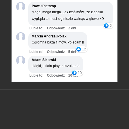
Paweł Pietrzop
Mega, mega mega. Jak ktoś mówi, że kiepsko
wygląda to musi się nieźle walnąć w głowe xD
6
Lubie to!
Odpowiedz
2 dni
Marcin Andrzej Polak
Ogromna baza filmów, Polecam !!
12
Lubie to!
Odpowiedz
5 dni
Adam Sikorski
dzięki, działa player i szukanie
10
Lubie to!
Odpowiedz
10 dni