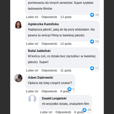
porównaniu do innych serwisów. Super szybkie
ładowanie filmów
19
Lubie to!
Odpowiedz
13 godz.
Agnieszka Kamińska
Najlepsza jakość, jaką do tej pory widziałam. Na
pewno tu wrócę! Filmy w świetnej jakości
19
Lubie to!
Odpowiedz
12 godz.
Rafał Jabłoński
W końcu coś, co działa bez zarzutów i w świetnej
jakości. Super!
17
Lubie to!
Odpowiedz
11 godz.
Adam Dąbrowski
Opłaca się tutaj czegoś szukać?
0
Lubie to!
Odpowiedz
9 godz.
Dawid Lengielski
mi wszystko działa, znalazłem film
29
Lubie to!
Odpowiedz
6 godz.