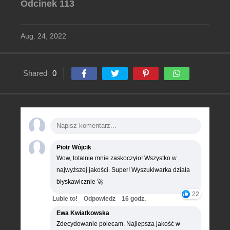
Odcinek 113
Aug. 24, 2022
Shared
0
Piotr Wójcik
Wow, totalnie mnie zaskoczyło! Wszystko w
najwyższej jakości. Super! Wyszukiwarka działa
błyskawicznie 🚀
22
Lubie to!
Odpowiedz
16 godz.
Ewa Kwiatkowska
Zdecydowanie polecam. Najlepsza jakość w