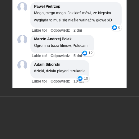
Paweł Pietrzop
Mega, mega mega. Jak ktoś mówi, że kiepsko
wygląda to musi się nieźle walnąć w głowe xD
6
Lubie to!
Odpowiedz
2 dni
Marcin Andrzej Polak
Ogromna baza filmów, Polecam !!
12
Lubie to!
Odpowiedz
5 dni
Adam Sikorski
dzięki, działa player i szukanie
10
Lubie to!
Odpowiedz
10 dni