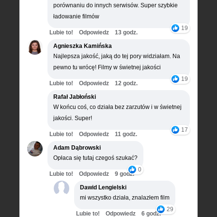
porównaniu do innych serwisów. Super szybkie
ładowanie filmów
19
Lubie to!
Odpowiedz
13 godz.
Agnieszka Kamińska
Najlepsza jakość, jaką do tej pory widziałam. Na
pewno tu wrócę! Filmy w świetnej jakości
19
Lubie to!
Odpowiedz
12 godz.
Rafał Jabłoński
W końcu coś, co działa bez zarzutów i w świetnej
jakości. Super!
17
Lubie to!
Odpowiedz
11 godz.
Adam Dąbrowski
Opłaca się tutaj czegoś szukać?
0
Lubie to!
Odpowiedz
9 godz.
Dawid Lengielski
mi wszystko działa, znalazłem film
29
Lubie to!
Odpowiedz
6 godz.