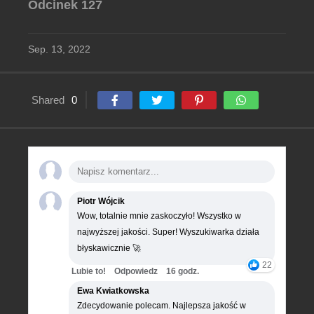
Odcinek 127
Sep. 13, 2022
Shared
0
Piotr Wójcik
Wow, totalnie mnie zaskoczyło! Wszystko w
najwyższej jakości. Super! Wyszukiwarka działa
błyskawicznie 🚀
22
Lubie to!
Odpowiedz
16 godz.
Ewa Kwiatkowska
Zdecydowanie polecam. Najlepsza jakość w