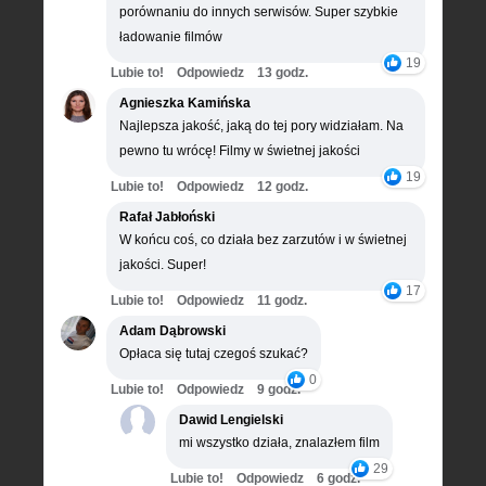
porównaniu do innych serwisów. Super szybkie
ładowanie filmów
19
Lubie to!
Odpowiedz
13 godz.
Agnieszka Kamińska
Najlepsza jakość, jaką do tej pory widziałam. Na
pewno tu wrócę! Filmy w świetnej jakości
19
Lubie to!
Odpowiedz
12 godz.
Rafał Jabłoński
W końcu coś, co działa bez zarzutów i w świetnej
jakości. Super!
17
Lubie to!
Odpowiedz
11 godz.
Adam Dąbrowski
Opłaca się tutaj czegoś szukać?
0
Lubie to!
Odpowiedz
9 godz.
Dawid Lengielski
mi wszystko działa, znalazłem film
29
Lubie to!
Odpowiedz
6 godz.