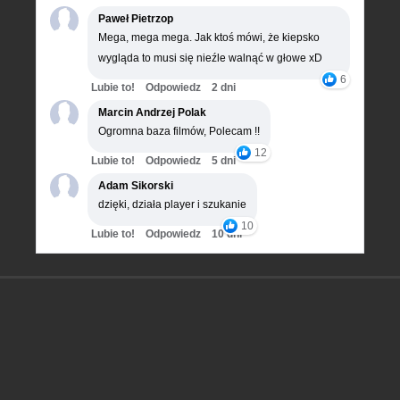
Paweł Pietrzop
Mega, mega mega. Jak ktoś mówi, że kiepsko
wygląda to musi się nieźle walnąć w głowe xD
6
Lubie to!
Odpowiedz
2 dni
Marcin Andrzej Polak
Ogromna baza filmów, Polecam !!
12
Lubie to!
Odpowiedz
5 dni
Adam Sikorski
dzięki, działa player i szukanie
10
Lubie to!
Odpowiedz
10 dni