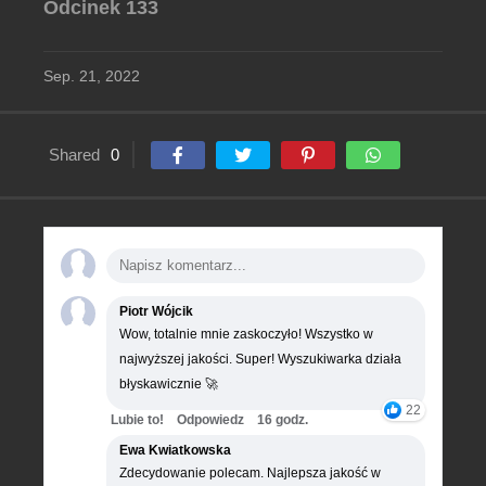
Odcinek 133
Sep. 21, 2022
Shared
0
Piotr Wójcik
Wow, totalnie mnie zaskoczyło! Wszystko w
najwyższej jakości. Super! Wyszukiwarka działa
błyskawicznie 🚀
22
Lubie to!
Odpowiedz
16 godz.
Ewa Kwiatkowska
Zdecydowanie polecam. Najlepsza jakość w