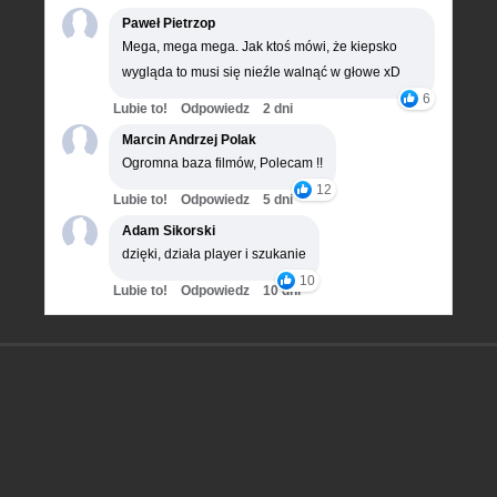
Paweł Pietrzop
Mega, mega mega. Jak ktoś mówi, że kiepsko
wygląda to musi się nieźle walnąć w głowe xD
6
Lubie to!
Odpowiedz
2 dni
Marcin Andrzej Polak
Ogromna baza filmów, Polecam !!
12
Lubie to!
Odpowiedz
5 dni
Adam Sikorski
dzięki, działa player i szukanie
10
Lubie to!
Odpowiedz
10 dni