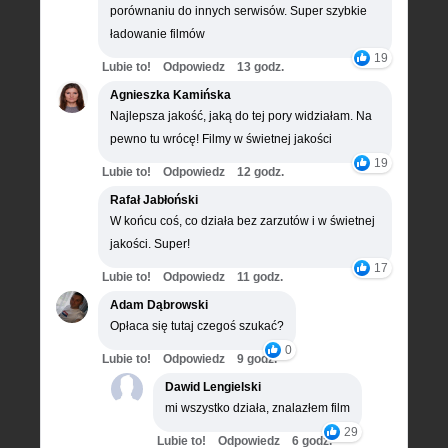
porównaniu do innych serwisów. Super szybkie
ładowanie filmów
19
Lubie to!
Odpowiedz
13 godz.
Agnieszka Kamińska
Najlepsza jakość, jaką do tej pory widziałam. Na
pewno tu wrócę! Filmy w świetnej jakości
19
Lubie to!
Odpowiedz
12 godz.
Rafał Jabłoński
W końcu coś, co działa bez zarzutów i w świetnej
jakości. Super!
17
Lubie to!
Odpowiedz
11 godz.
Adam Dąbrowski
Opłaca się tutaj czegoś szukać?
0
Lubie to!
Odpowiedz
9 godz.
Dawid Lengielski
mi wszystko działa, znalazłem film
29
Lubie to!
Odpowiedz
6 godz.