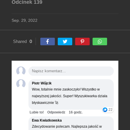
Odcinek 139
Sep. 29, 2022
Shared
0
Piotr Wójcik
Wow, totalnie mnie zaskoczyło! Wszystko w
najwyższej jakości. Super! Wyszukiwarka działa
błyskawicznie 🚀
22
Lubie to!
Odpowiedz
16 godz.
Ewa Kwiatkowska
Zdecydowanie polecam. Najlepsza jakość w