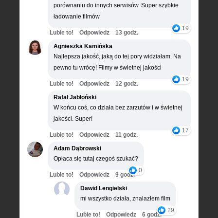
porównaniu do innych serwisów. Super szybkie
ładowanie filmów
19
Lubie to!
Odpowiedz
13 godz.
Agnieszka Kamińska
Najlepsza jakość, jaką do tej pory widziałam. Na
pewno tu wrócę! Filmy w świetnej jakości
19
Lubie to!
Odpowiedz
12 godz.
Rafał Jabłoński
W końcu coś, co działa bez zarzutów i w świetnej
jakości. Super!
17
Lubie to!
Odpowiedz
11 godz.
Adam Dąbrowski
Opłaca się tutaj czegoś szukać?
0
Lubie to!
Odpowiedz
9 godz.
Dawid Lengielski
mi wszystko działa, znalazłem film
29
Lubie to!
Odpowiedz
6 godz.