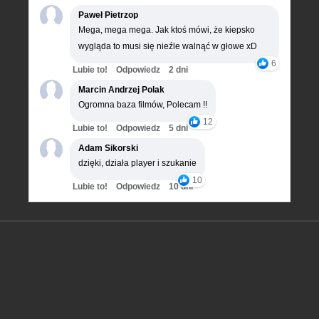
Paweł Pietrzop
Mega, mega mega. Jak ktoś mówi, że kiepsko
wygląda to musi się nieźle walnąć w głowe xD
6
Lubie to!
Odpowiedz
2 dni
Marcin Andrzej Polak
Ogromna baza filmów, Polecam !!
12
Lubie to!
Odpowiedz
5 dni
Adam Sikorski
dzięki, działa player i szukanie
10
Lubie to!
Odpowiedz
10 dni