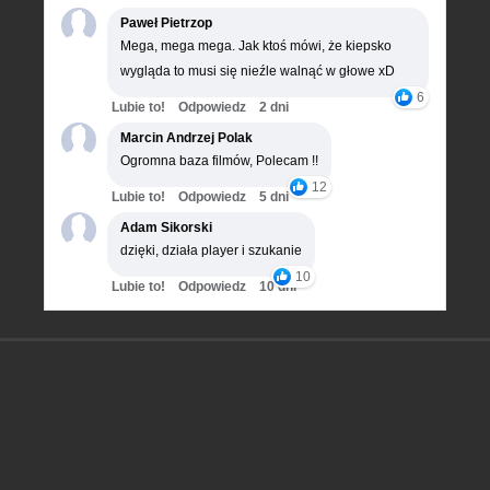
Paweł Pietrzop
Mega, mega mega. Jak ktoś mówi, że kiepsko
wygląda to musi się nieźle walnąć w głowe xD
6
Lubie to!
Odpowiedz
2 dni
Marcin Andrzej Polak
Ogromna baza filmów, Polecam !!
12
Lubie to!
Odpowiedz
5 dni
Adam Sikorski
dzięki, działa player i szukanie
10
Lubie to!
Odpowiedz
10 dni