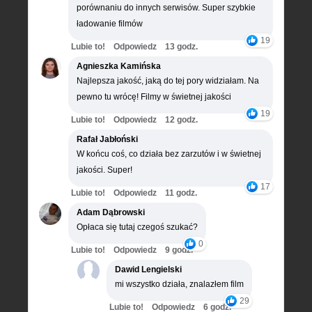
porównaniu do innych serwisów. Super szybkie
ładowanie filmów
19
Lubie to!
Odpowiedz
13 godz.
Agnieszka Kamińska
Najlepsza jakość, jaką do tej pory widziałam. Na
pewno tu wrócę! Filmy w świetnej jakości
19
Lubie to!
Odpowiedz
12 godz.
Rafał Jabłoński
W końcu coś, co działa bez zarzutów i w świetnej
jakości. Super!
17
Lubie to!
Odpowiedz
11 godz.
Adam Dąbrowski
Opłaca się tutaj czegoś szukać?
0
Lubie to!
Odpowiedz
9 godz.
Dawid Lengielski
mi wszystko działa, znalazłem film
29
Lubie to!
Odpowiedz
6 godz.