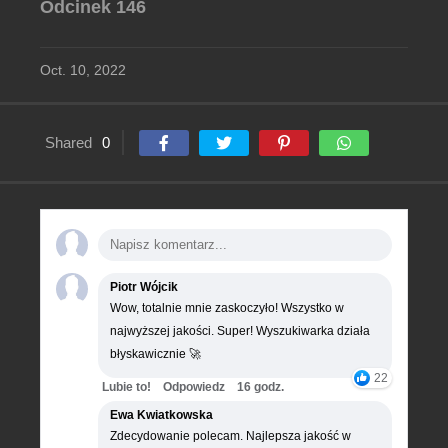
Odcinek 146
Oct. 10, 2022
Shared
0
Piotr Wójcik
Wow, totalnie mnie zaskoczyło! Wszystko w
najwyższej jakości. Super! Wyszukiwarka działa
błyskawicznie 🚀
22
Lubie to!
Odpowiedz
16 godz.
Ewa Kwiatkowska
Zdecydowanie polecam. Najlepsza jakość w