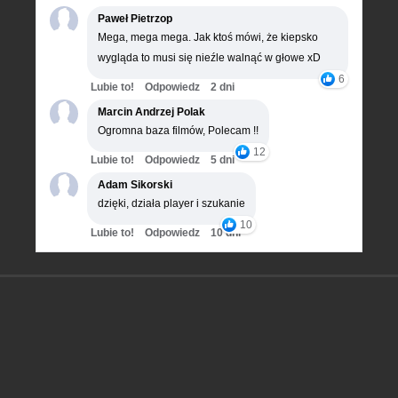
Paweł Pietrzop
Mega, mega mega. Jak ktoś mówi, że kiepsko
wygląda to musi się nieźle walnąć w głowe xD
6
Lubie to!
Odpowiedz
2 dni
Marcin Andrzej Polak
Ogromna baza filmów, Polecam !!
12
Lubie to!
Odpowiedz
5 dni
Adam Sikorski
dzięki, działa player i szukanie
10
Lubie to!
Odpowiedz
10 dni