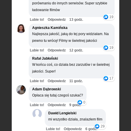
porównaniu do innych serwisów. Super szybkie
ładowanie filmów
19
Lubie to!
Odpowiedz
13 godz.
Agnieszka Kamińska
Najlepsza jakość, jaką do tej pory widziałam. Na
pewno tu wrócę! Filmy w świetnej jakości
19
Lubie to!
Odpowiedz
12 godz.
Rafał Jabłoński
W końcu coś, co działa bez zarzutów i w świetnej
jakości. Super!
17
Lubie to!
Odpowiedz
11 godz.
Adam Dąbrowski
Opłaca się tutaj czegoś szukać?
0
Lubie to!
Odpowiedz
9 godz.
Dawid Lengielski
mi wszystko działa, znalazłem film
29
Lubie to!
Odpowiedz
6 godz.