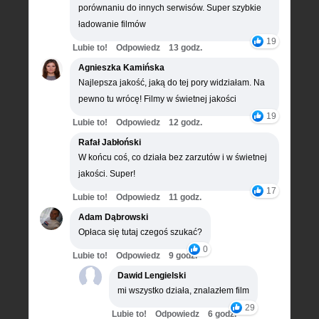
porównaniu do innych serwisów. Super szybkie
ładowanie filmów
19
Lubie to!
Odpowiedz
13 godz.
Agnieszka Kamińska
Najlepsza jakość, jaką do tej pory widziałam. Na
pewno tu wrócę! Filmy w świetnej jakości
19
Lubie to!
Odpowiedz
12 godz.
Rafał Jabłoński
W końcu coś, co działa bez zarzutów i w świetnej
jakości. Super!
17
Lubie to!
Odpowiedz
11 godz.
Adam Dąbrowski
Opłaca się tutaj czegoś szukać?
0
Lubie to!
Odpowiedz
9 godz.
Dawid Lengielski
mi wszystko działa, znalazłem film
29
Lubie to!
Odpowiedz
6 godz.