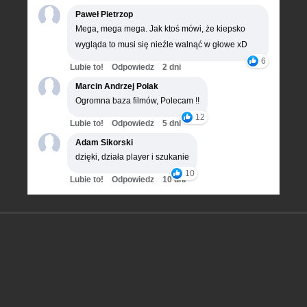
Paweł Pietrzop
Mega, mega mega. Jak ktoś mówi, że kiepsko
wygląda to musi się nieźle walnąć w głowe xD
6
Lubie to!
Odpowiedz
2 dni
Marcin Andrzej Polak
Ogromna baza filmów, Polecam !!
12
Lubie to!
Odpowiedz
5 dni
Adam Sikorski
dzięki, działa player i szukanie
10
Lubie to!
Odpowiedz
10 dni