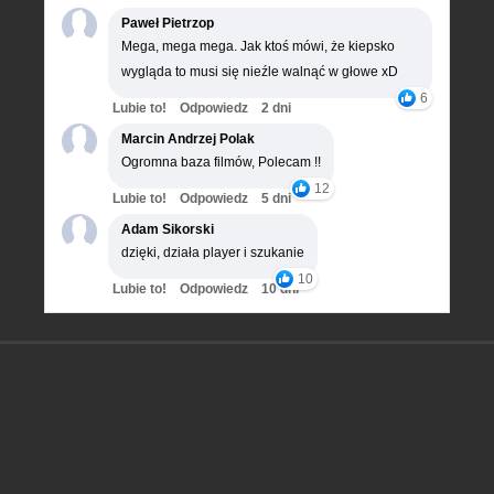
Paweł Pietrzop
Mega, mega mega. Jak ktoś mówi, że kiepsko
wygląda to musi się nieźle walnąć w głowe xD
6
Lubie to!
Odpowiedz
2 dni
Marcin Andrzej Polak
Ogromna baza filmów, Polecam !!
12
Lubie to!
Odpowiedz
5 dni
Adam Sikorski
dzięki, działa player i szukanie
10
Lubie to!
Odpowiedz
10 dni