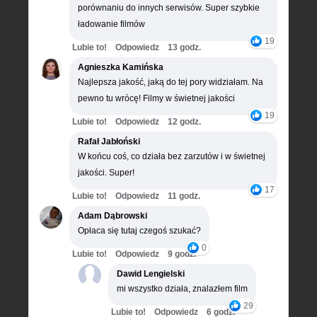
porównaniu do innych serwisów. Super szybkie
ładowanie filmów
19
Lubie to!
Odpowiedz
13 godz.
Agnieszka Kamińska
Najlepsza jakość, jaką do tej pory widziałam. Na
pewno tu wrócę! Filmy w świetnej jakości
19
Lubie to!
Odpowiedz
12 godz.
Rafał Jabłoński
W końcu coś, co działa bez zarzutów i w świetnej
jakości. Super!
17
Lubie to!
Odpowiedz
11 godz.
Adam Dąbrowski
Opłaca się tutaj czegoś szukać?
0
Lubie to!
Odpowiedz
9 godz.
Dawid Lengielski
mi wszystko działa, znalazłem film
29
Lubie to!
Odpowiedz
6 godz.