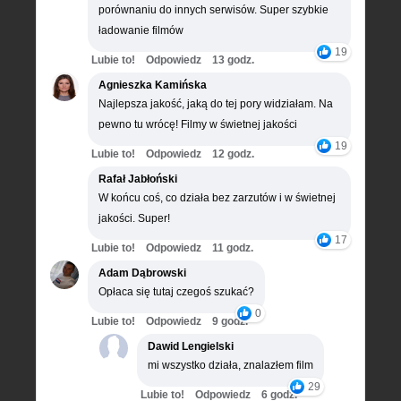
porównaniu do innych serwisów. Super szybkie
ładowanie filmów
19
Lubie to!
Odpowiedz
13 godz.
Agnieszka Kamińska
Najlepsza jakość, jaką do tej pory widziałam. Na
pewno tu wrócę! Filmy w świetnej jakości
19
Lubie to!
Odpowiedz
12 godz.
Rafał Jabłoński
W końcu coś, co działa bez zarzutów i w świetnej
jakości. Super!
17
Lubie to!
Odpowiedz
11 godz.
Adam Dąbrowski
Opłaca się tutaj czegoś szukać?
0
Lubie to!
Odpowiedz
9 godz.
Dawid Lengielski
mi wszystko działa, znalazłem film
29
Lubie to!
Odpowiedz
6 godz.