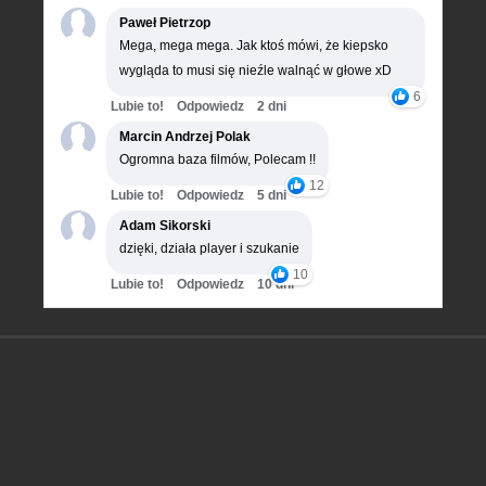
Paweł Pietrzop
Mega, mega mega. Jak ktoś mówi, że kiepsko
wygląda to musi się nieźle walnąć w głowe xD
6
Lubie to!
Odpowiedz
2 dni
Marcin Andrzej Polak
Ogromna baza filmów, Polecam !!
12
Lubie to!
Odpowiedz
5 dni
Adam Sikorski
dzięki, działa player i szukanie
10
Lubie to!
Odpowiedz
10 dni