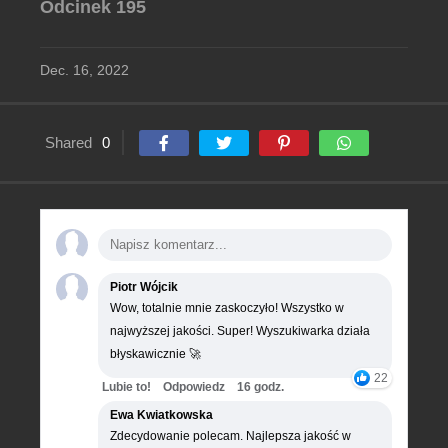
Odcinek 195
Dec. 16, 2022
Shared
0
Piotr Wójcik
Wow, totalnie mnie zaskoczyło! Wszystko w
najwyższej jakości. Super! Wyszukiwarka działa
błyskawicznie 🚀
22
Lubie to!
Odpowiedz
16 godz.
Ewa Kwiatkowska
Zdecydowanie polecam. Najlepsza jakość w