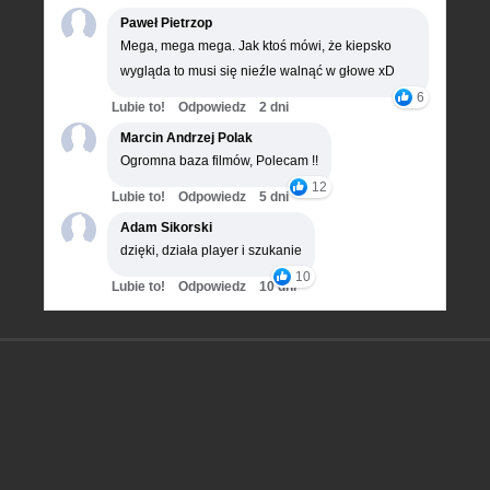
Paweł Pietrzop
Mega, mega mega. Jak ktoś mówi, że kiepsko
wygląda to musi się nieźle walnąć w głowe xD
6
Lubie to!
Odpowiedz
2 dni
Marcin Andrzej Polak
Ogromna baza filmów, Polecam !!
12
Lubie to!
Odpowiedz
5 dni
Adam Sikorski
dzięki, działa player i szukanie
10
Lubie to!
Odpowiedz
10 dni