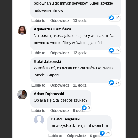
porównaniu do innych serwisów. Super szybkie
ładowanie filmów
19
Lubie to!
Odpowiedz
13 godz.
Agnieszka Kamińska
Najlepsza jakość, jaką do tej pory widziałam. Na
pewno tu wrócę! Filmy w świetnej jakości
19
Lubie to!
Odpowiedz
12 godz.
Rafał Jabłoński
W końcu coś, co działa bez zarzutów i w świetnej
jakości. Super!
17
Lubie to!
Odpowiedz
11 godz.
Adam Dąbrowski
Opłaca się tutaj czegoś szukać?
0
Lubie to!
Odpowiedz
9 godz.
Dawid Lengielski
mi wszystko działa, znalazłem film
29
Lubie to!
Odpowiedz
6 godz.