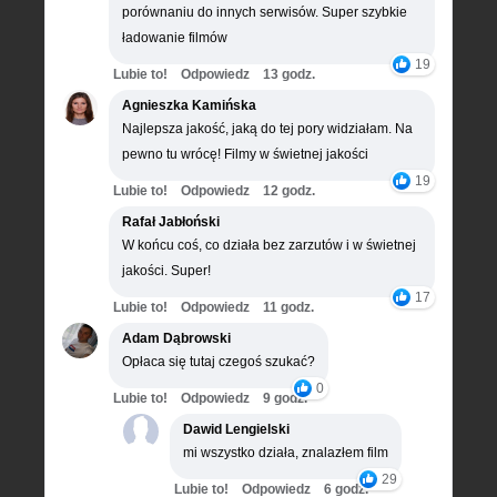
porównaniu do innych serwisów. Super szybkie
ładowanie filmów
19
Lubie to!
Odpowiedz
13 godz.
Agnieszka Kamińska
Najlepsza jakość, jaką do tej pory widziałam. Na
pewno tu wrócę! Filmy w świetnej jakości
19
Lubie to!
Odpowiedz
12 godz.
Rafał Jabłoński
W końcu coś, co działa bez zarzutów i w świetnej
jakości. Super!
17
Lubie to!
Odpowiedz
11 godz.
Adam Dąbrowski
Opłaca się tutaj czegoś szukać?
0
Lubie to!
Odpowiedz
9 godz.
Dawid Lengielski
mi wszystko działa, znalazłem film
29
Lubie to!
Odpowiedz
6 godz.