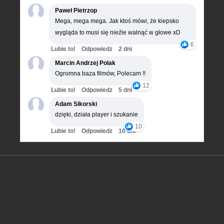
Paweł Pietrzop
Mega, mega mega. Jak ktoś mówi, że kiepsko
wygląda to musi się nieźle walnąć w głowe xD
6
Lubie to!
Odpowiedz
2 dni
Marcin Andrzej Polak
Ogromna baza filmów, Polecam !!
12
Lubie to!
Odpowiedz
5 dni
Adam Sikorski
dzięki, działa player i szukanie
10
Lubie to!
Odpowiedz
10 dni